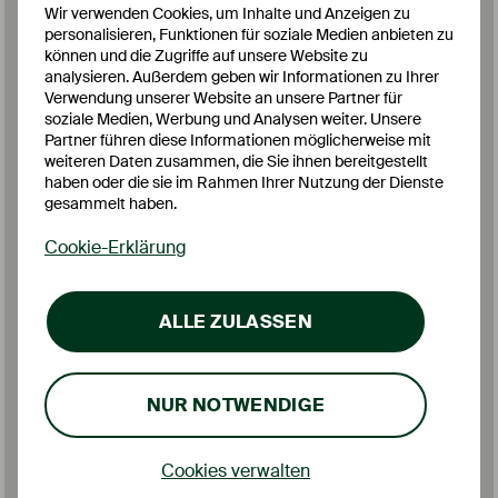
Wir verwenden Cookies, um Inhalte und Anzeigen zu
Ausrichtung als Spezialbank für strukturierte
personalisieren, Funktionen für soziale Medien anbieten zu
Kredite risikoorientiert flankiert werden.
können und die Zugriffe auf unsere Website zu
Gleichzeitig haben wir uns strategische Ziele
analysieren. Außerdem geben wir Informationen zu Ihrer
gesetzt, an denen wir uns zukünftig messen
Verwendung unserer Website an unsere Partner für
soziale Medien, Werbung und Analysen weiter. Unsere
lassen.“ erläutert Wargers.
Partner führen diese Informationen möglicherweise mit
weiteren Daten zusammen, die Sie ihnen bereitgestellt
haben oder die sie im Rahmen Ihrer Nutzung der Dienste
Von der Transformation zur Skalierung
gesammelt haben.
Mit Abschluss der wesentlichen
Cookie-Erklärung
Transformationsmaßnahmen richtet die Ascory
Bank den Blick nach vorn. Die im Jahr 2025
geschaffenen Strukturen bilden die Grundlage
ALLE ZULASSEN
für die nächste Phase der Entwicklung – und die
Fortschritte zeigen sich bereits in der
operativen Entwicklung: Die Bilanzsumme stieg
NUR NOTWENDIGE
um 6 % auf rund 1,06 Mrd. EUR, getragen
durch eine gezielte Ausweitung des
Kreditgeschäfts auf über 550 Mio. EUR.
Cookies verwalten