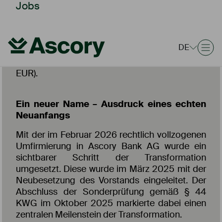
Jobs
von 1,7 Mio. EUR auf 3,0 Mio. EUR ausgebaut
werden. Insgesamt sank der Nettoertrag
planmäßig im Zuge der Neuausrichtung um
etwa 20 % auf 40,9 Mio. EUR (Vorjahr: 51,3 Mio.
DE
EUR). Der Verwaltungsaufwand konnte auf 32,5
Mio. EUR reduziert werden (Vorjahr: 38,9 Mio.
EUR).
Ein neuer Name – Ausdruck eines echten
Neuanfangs
Mit der im Februar 2026 rechtlich vollzogenen
Umfirmierung in Ascory Bank AG wurde ein
sichtbarer Schritt der Transformation
umgesetzt. Diese wurde im März 2025 mit der
Neubesetzung des Vorstands eingeleitet. Der
Abschluss der Sonderprüfung gemäß § 44
KWG im Oktober 2025 markierte dabei einen
zentralen Meilenstein der Transformation.