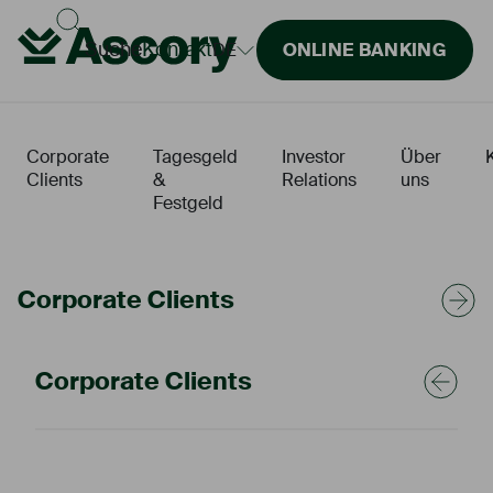
Suche
Kontakt
DE
ONLINE BANKING
Corporate
Tagesgeld
Investor
Über
Clients
&
Relations
uns
P
C
J
Festgeld
Fintech
Energy Transition
Leveraged Finance
Unternehmensportrait
Termine &
Unternehmensmeldungen
Strategie &
Nachhaltigk
Managemen
Unser Rena
Unsere Konditionen
Hauptversammlung
& Finanzberichte
Corporate Clients
Corporate Clients