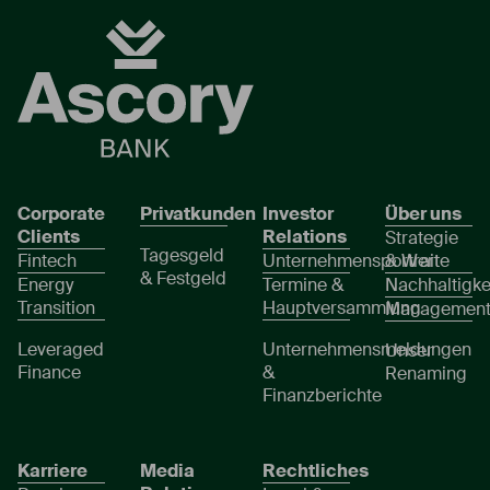
Corporate
Privatkunden
Investor
Über uns
Clients
Relations
Strategie
Tagesgeld
Fintech
Unternehmensportrait
& Werte
& Festgeld
Energy
Termine &
Nachhaltigke
Transition
Hauptversammlung
Managemen
Leveraged
Unternehmensmeldungen
Unser
Finance
&
Renaming
Finanzberichte
Karriere
Media
Rechtliches